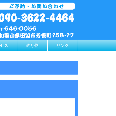
セス
釣り物
リンク