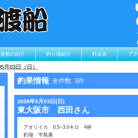
山渡船の紹介
釣り場紹介
料金表
アク
05月03日（日）
釣果情報
全件数: 3件
2026年5月03日(日)
東大阪市 西田さん
アオリイカ 0.5~3.0キロ 4杯
釣場 平島裏