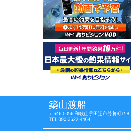
築山渡船
〒646-0056 和歌山県田辺市芳養町158-
TEL 090-3622-4464