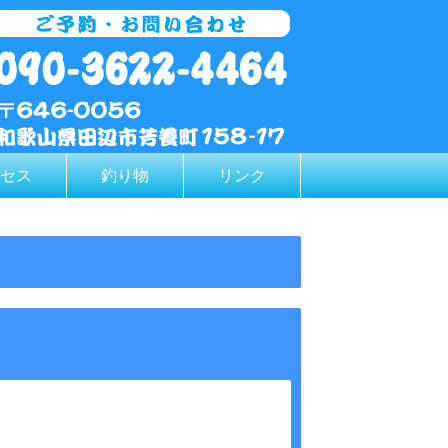
セス
釣り物
リンク