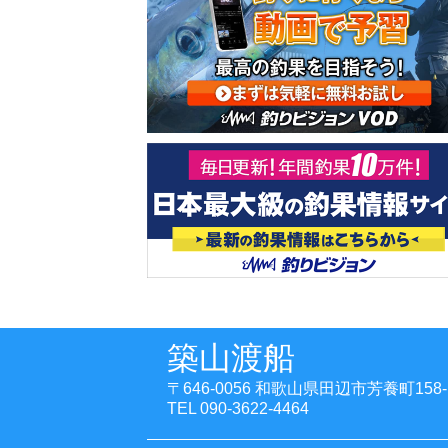
築山渡船
〒646-0056 和歌山県田辺市芳養町158-
TEL 090-3622-4464