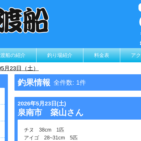
山渡船の紹介
釣り場紹介
料金表
アク
05月23日（土）
釣果情報
全件数: 1件
2026年5月23日(土)
泉南市 築山さん
チヌ 38cm 1匹
アイゴ 28~31cm 5匹