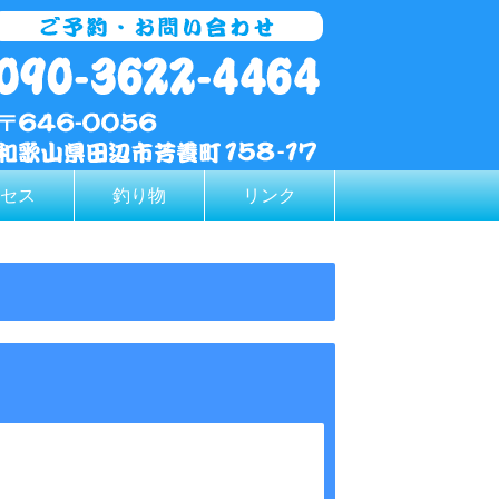
セス
釣り物
リンク