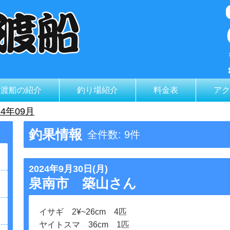
山渡船の紹介
釣り場紹介
料金表
アク
4年09月
釣果情報
全件数: 9件
2024年9月30日(月)
泉南市 築山さん
イサギ 2¥~26cm 4匹
ヤイトスマ 36cm 1匹