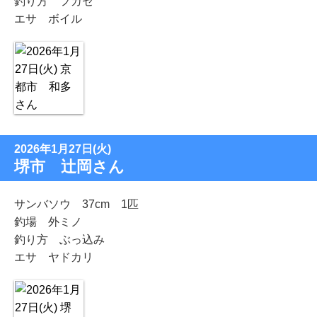
釣り方 フカセ
エサ ボイル
2026年1月27日(火)
堺市 辻岡さん
サンバソウ 37cm 1匹
釣場 外ミノ
釣り方 ぶっ込み
エサ ヤドカリ